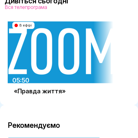
Дивіться сьогодні
Вся телепрограма
В ефірі
05:50
07:3
«Правда життя»
"Ре
Рекомендуємо