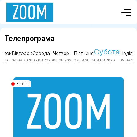
Телепрограма
Субота
ділок
Вівторок
Середа
Четвер
П’ятниця
Неділя
2026
04.08.2026
05.08.2026
06.08.2026
07.08.2026
08.08.2026
09.08.20
В ефірі