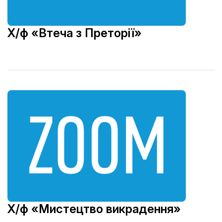
Х/ф «Втеча з Преторії»
Х/ф «Мистецтво викрадення»