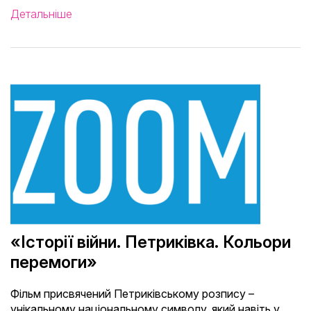
Детальніше
«Історії війни. Петриківка. Кольори
перемоги»
Фільм присвячений Петриківському розпису –
унікальному національному символу, який навіть у