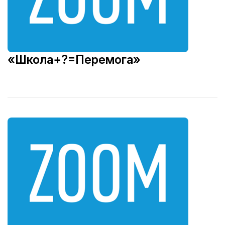
«Школа+?=Перемога»