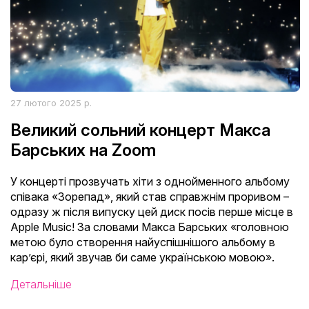
27 лютого 2025 р.
Великий сольний концерт Макса
Барських на Zoom
У концерті прозвучать хіти з однойменного альбому
співака «Зорепад», який став справжнім проривом –
одразу ж після випуску цей диск посів перше місце в
Apple Music! За словами Макса Барських «головною
метою було створення найуспішнішого альбому в
карʼєрі, який звучав би саме українською мовою».
Детальніше