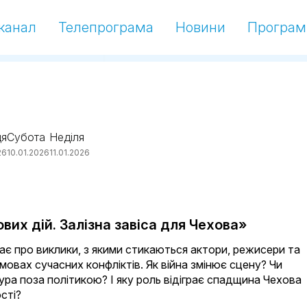
канал
Телепрограма
Новини
Програм
ця
Субота
Неділя
26
10.01.2026
11.01.2026
вих дій. Залізна завіса для Чехова»
ає про виклики, з якими стикаються актори, режисери та
мовах сучасних конфліктів. Як війна змінює сцену? Чи
ра поза політикою? І яку роль відіграє спадщина Чехова
сті?