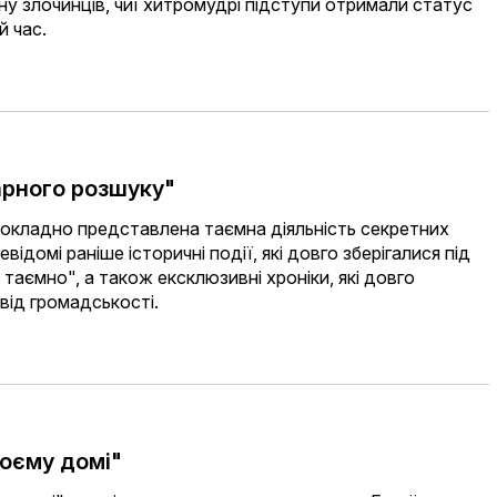
у злочинців, чиї хитромудрі підступи отримали статус
й час.
арного розшуку"
докладно представлена ​​таємна діяльність секретних
відомі раніше історичні події, які довго зберігалися під
таємно", а також ексклюзивні хроніки, які довго
від громадськості.
воєму домі"