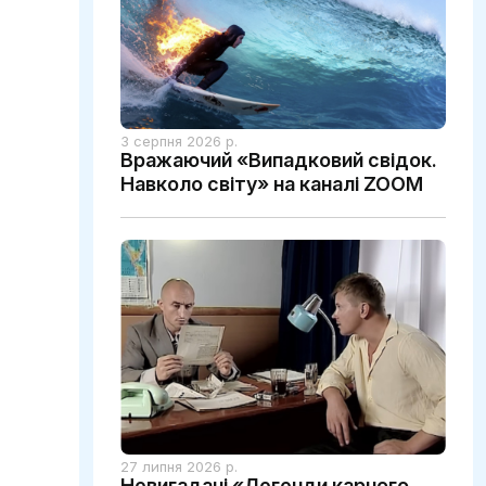
3 серпня 2026 р.
Вражаючий «Випадковий свідок.
Навколо світу» на каналі ZOOM
27 липня 2026 р.
Невигадані «Легенди карного