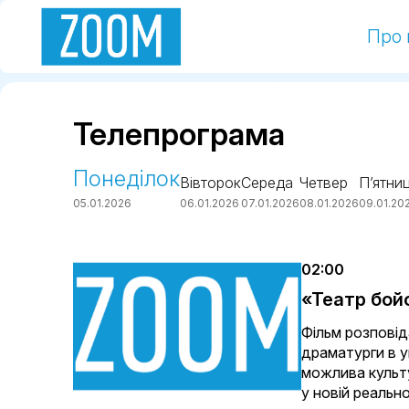
Про 
Телепрограма
Понеділок
Вівторок
Середа
Четвер
П’ятни
05.01.2026
06.01.2026
07.01.2026
08.01.2026
09.01.20
02:00
«Театр бойо
Фільм розповід
драматурги в у
можлива культу
у новій реально