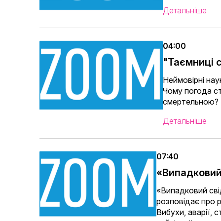
Детальніше
04:00
"Таємниці с
Неймовірні наук
Чому погода с
смертельною?
Детальніше
07:40
«Випадковий
«Випадковий сві
розповідає про р
Вибухи, аварії, 