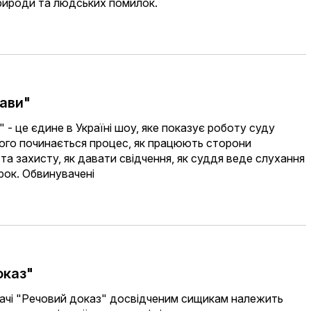
природи та людських помилок.
рави"
 - це єдине в Україні шоу, яке показує роботу суду
чого починається процес, як працюють сторони
та захисту, як давати свідчення, як суддя веде слухання
рок. Обвинувачені
оказ"
дачі "Речовий доказ" досвідченим сищикам належить