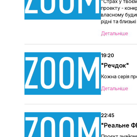
"Страх у твоєм
проекту - конк
власному будин
рідні та близьк
Детальніше
19:20
"Речдок"
Кожна серія пр
Детальніше
22:45
"Реальне Ф
Проєкт знайоми