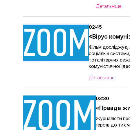
Детальніше
02:45
«Вірус комун
Фільм досліджує, я
соціальні системи,
тоталітарних режи
комуністичної ідео
Детальніше
03:30
«Правда ж
Журналісти про
героїв до тих 