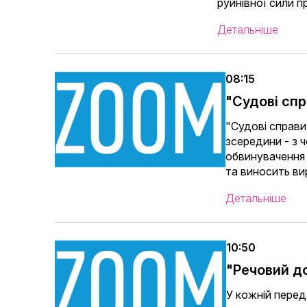
руйнівної сили 
Детальніше
08:15
"Судові сп
"Судові справи"
зсередини - з 
обвинувачення 
та виносить ви
Детальніше
10:50
"Речовий д
У кожній пере