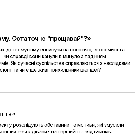
ізму. Остаточне "прощавай"?»
к ідеї комунізму вплинули на політичні, економічні та
 і чи справді вони канули в минуле з падінням
мів. Як сучасні суспільства справляються з наслідками
логії та чи є ще живі прихильники цієї ідеї?
иття»
єкту розслідують обставини та мотиви, які змусили
чи інших несподіваних на перший погляд вчинків.