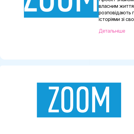
власним життям
розповідають п
історіями зі св
Детальніше