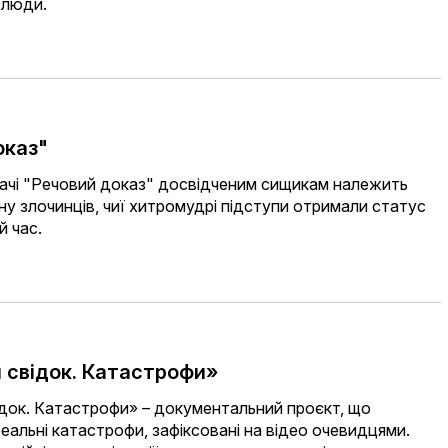
і люди.
оказ"
дачі "Речовий доказ" досвідченим сищикам належить
у злочинців, чиї хитромудрі підступи отримали статус
й час.
 свідок. Катастрофи»
док. Катастрофи» – документальний проєкт, що
еальні катастрофи, зафіксовані на відео очевидцями.