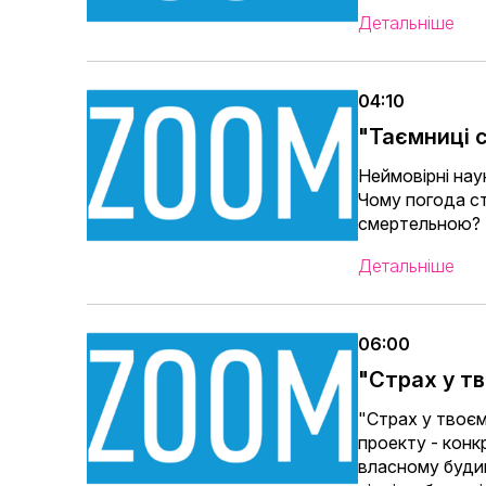
Детальніше
04:10
"Таємниці с
Неймовірні наук
Чому погода с
смертельною?
Детальніше
06:00
"Страх у т
"Страх у твоєм
проекту - конк
власному будин