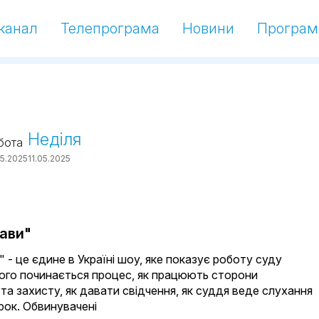
канал
Телепрограма
Новини
Програм
Неділя
бота
05.2025
11.05.2025
рави"
 - це єдине в Україні шоу, яке показує роботу суду
чого починається процес, як працюють сторони
та захисту, як давати свідчення, як суддя веде слухання
рок. Обвинувачені