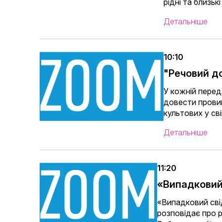
рідні та близьк
Детальніше
10:10
"Речовий д
У кожній пере
довести провин
культових у сві
Детальніше
11:20
«Випадковий
«Випадковий сві
розповідає про р