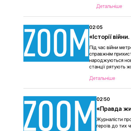
Детальніше
02:05
«Історії війн
Під час війни мет
справжнім прихист
народжуються нові 
станції рятують жи
Детальніше
02:50
«Правда ж
Журналісти про
героїв до тих 