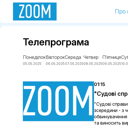
Про 
Телепрограма
Понеділок
Вівторок
Середа
Четвер
П’ятниця
Су
05.05.2025
06.05.2025
07.05.2025
08.05.2025
09.05.2025
10.
01:15
"Судові сп
"Судові справи"
зсередини - з 
обвинувачення 
та виносить ви