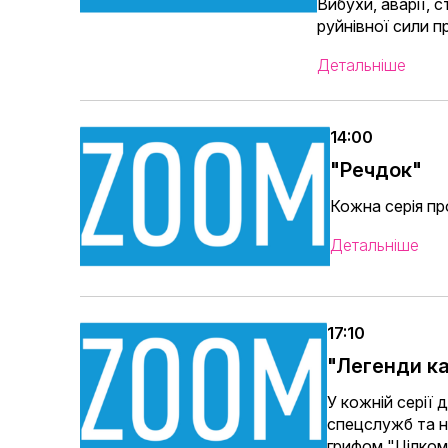
Вибухи, аварії, 
руйнівної сили 
Детальніше
14:00
"Речдок"
Кожна серія пр
Детальніше
17:10
"Легенди к
У кожній серії 
спецслужб та не
грифом "Цілком 