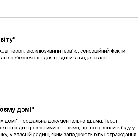
віту"
ові теорії, ексклюзивні інтерв'ю, сенсаційний факти.
тала небезпечною для людини, а вода стала
воєму домі"
у домі" - соціальна документальна драма. Герої
ретні люди з реальними історіями, що потрапили в біду у
ку, у власній родині, яким заподіюють біль і страждання