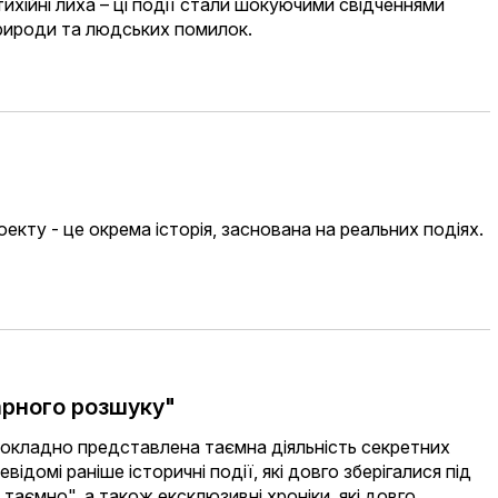
стихійні лиха – ці події стали шокуючими свідченнями
природи та людських помилок.
оекту - це окрема історія, заснована на реальних подіях.
арного розшуку"
докладно представлена ​​таємна діяльність секретних
відомі раніше історичні події, які довго зберігалися під
таємно", а також ексклюзивні хроніки, які довго