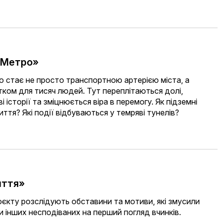
и. Метро»
ро стає не просто транспортною артерією міста, а
ком для тисяч людей. Тут переплітаються долі,
історії та зміцнюється віра в перемогу. Як підземні
ття? Які події відбуваються у темряві тунелів?
иття»
єкту розслідують обставини та мотиви, які змусили
чи інших несподіваних на перший погляд вчинків.