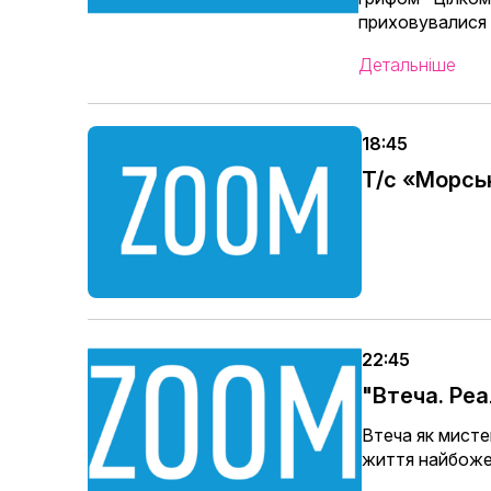
приховувалися 
Детальніше
18:45
Т/с «Морсь
22:45
"Втеча. Реал
Втеча як мистец
життя найбожев