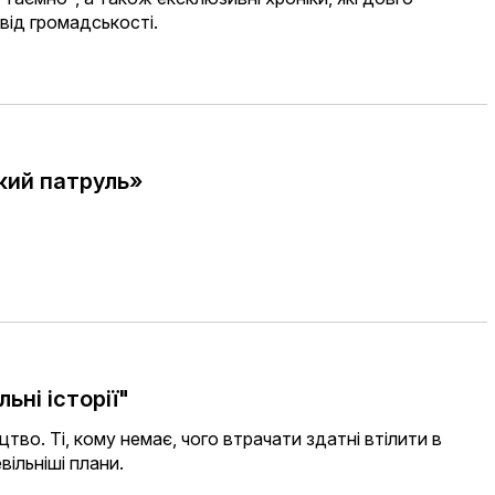
від громадськості.
кий патруль»
ьні історії"
тво. Ті, кому немає, чого втрачати здатні втілити в
ільніші плани.