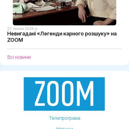
27 липня 2026 р.
Невигадані «Легенди карного розшуку» на
ZOOM
Всі новини
Телепрограма