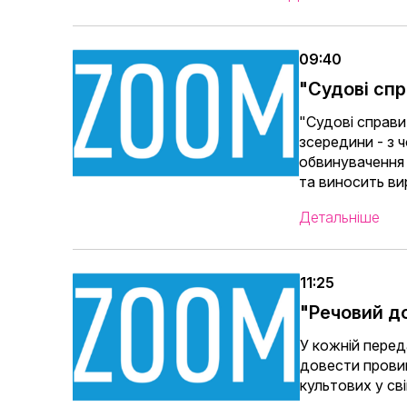
09:40
"Судові сп
"Судові справи"
зсередини - з 
обвинувачення 
та виносить ви
Детальніше
11:25
"Речовий д
У кожній пере
довести провин
культових у сві