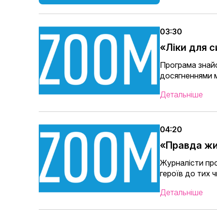
03:30
«Ліки для 
Програма знайо
досягненнями м
Детальніше
04:20
«Правда ж
Журналісти про
героїв до тих 
Детальніше