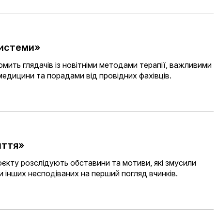
системи»
мить глядачів із новітніми методами терапії, важливими
едицини та порадами від провідних фахівців.
иття»
єкту розслідують обставини та мотиви, які змусили
чи інших несподіваних на перший погляд вчинків.