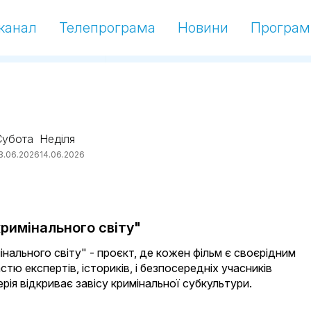
канал
Телепрограма
Новини
Програм
Субота
Неділя
3.06.2026
14.06.2026
римінального світу"
інального світу" - проєкт, де кожен фільм є своєрідним
стю експертів, істориків, і безпосередніх учасників
ерія відкриває завісу кримінальної субкультури.