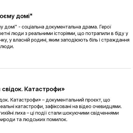
воєму домі"
у домі" - соціальна документальна драма. Герої
ретні люди з реальними історіями, що потрапили в біду у
ку, у власній родині, яким заподіюють біль і страждання
і люди.
 свідок. Катастрофи»
док. Катастрофи» – документальний проєкт, що
еальні катастрофи, зафіксовані на відео очевидцями.
стихійні лиха – ці події стали шокуючими свідченнями
природи та людських помилок.