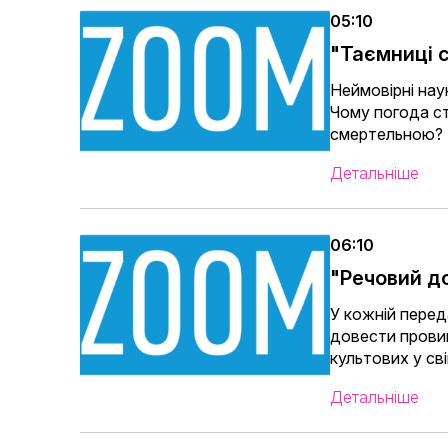
05:10
"Таємниці с
Неймовірні наук
Чому погода с
смертельною?
Детальніше
06:10
"Речовий д
У кожній пере
довести провин
культових у сві
Детальніше