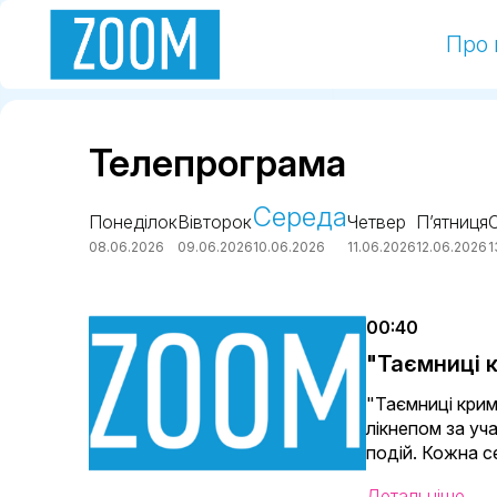
Про 
Телепрограма
Середа
Понеділок
Вівторок
Четвер
П’ятниця
08.06.2026
09.06.2026
10.06.2026
11.06.2026
12.06.2026
1
00:40
"Таємниці к
"Таємниці крим
лікнепом за уча
подій. Кожна с
Детальніше