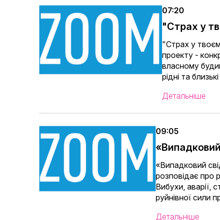
07:20
"Страх у т
"Страх у твоєм
проекту - конк
власному будин
рідні та близьк
Детальніше
09:05
«Випадковий
«Випадковий сві
розповідає про р
Вибухи, аварії, 
руйнівної сили 
Детальніше