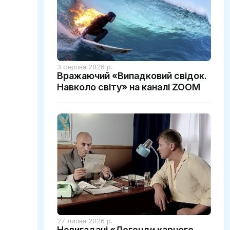
3 серпня 2026 р.
Вражаючий «Випадковий свідок.
Навколо світу» на каналі ZOOM
27 липня 2026 р.
Невигадані «Легенди карного