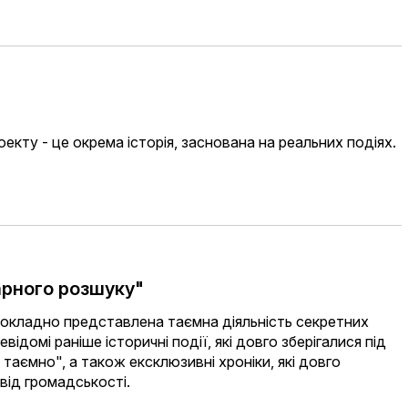
оекту - це окрема історія, заснована на реальних подіях.
арного розшуку"
докладно представлена ​​таємна діяльність секретних
відомі раніше історичні події, які довго зберігалися під
таємно", а також ексклюзивні хроніки, які довго
від громадськості.