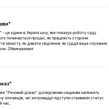
рави"
 - це єдине в Україні шоу, яке показує роботу суду
чого починається процес, як працюють сторони
та захисту, як давати свідчення, як суддя веде слухання
рок. Обвинувачені
оказ"
дачі "Речовий доказ" досвідченим сищикам належить
у злочинців, чиї хитромудрі підступи отримали статус
й час.