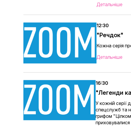
Детальніше
12:30
"Речдок"
Кожна серія пр
Детальніше
16:30
"Легенди к
У кожній серії 
спецслужб та не
грифом "Цілком 
приховувалися 