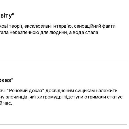
віту"
ові теорії, ексклюзивні інтерв'ю, сенсаційний факти.
тала небезпечною для людини, а вода стала
оказ"
дачі "Речовий доказ" досвідченим сищикам належить
у злочинців, чиї хитромудрі підступи отримали статус
й час.