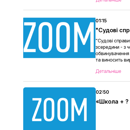
01:15
"Судові сп
"Судові справи"
зсередини - з 
обвинувачення 
та виносить ви
Детальніше
02:50
«Школа + ?