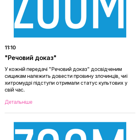
11:10
"Речовий доказ"
У кожній передачі "Речовий доказ" досвідченим
сищикам належить довести провину злочинців, чиї
хитромудрі підступи отримали статус культових у
свій час.
Детальніше